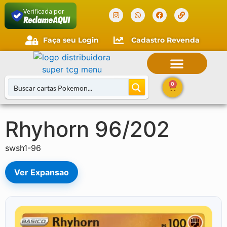
Verificada por
Faça seu Login
Cadastro Revenda
0
Rhyhorn 96/202
Buscar Cartas
swsh1-96
Ver Expansao