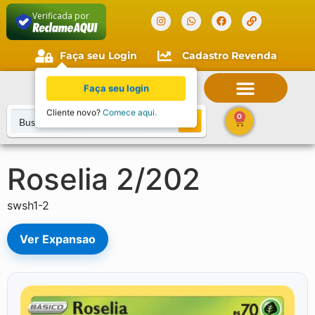
Verificada por
Faça seu Login
Cadastro Revenda
Faça seu login
Cliente novo?
Comece aqui.
0
Roselia 2/202
swsh1-2
Ver Expansao