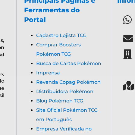
Principais Páginas e
Info
Ferramentas do
Portal
Cadastro Lojista TCG
s,
Comprar Boosters
on
Pokémon TCG
al
Busca de Cartas Pokémon
Imprensa
s,
do
Revenda Copag Pokémon
ue
Distribuidora Pokémon
il
Blog Pokémon TCG
Site Oficial Pokémon TCG
em Português
Empresa Verificada no