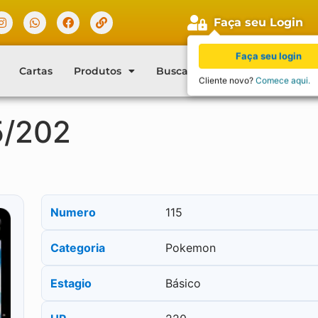
Faça seu Login
Faça seu login
Cartas
Produtos
Buscar Cartas
Blog
Con
Cliente novo?
Comece aqui.
5/202
Numero
115
Categoria
Pokemon
Estagio
Básico