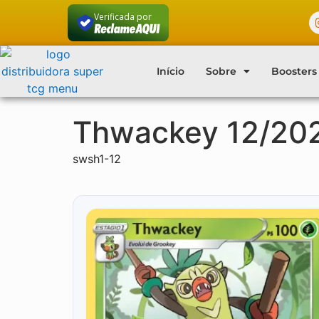
Verificada por
Início
Sobre
Boosters
Thwackey 12/20
swsh1-12