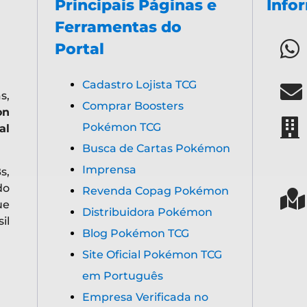
Principais Páginas e
Info
Ferramentas do
Portal
Cadastro Lojista TCG
s,
Comprar Boosters
on
Pokémon TCG
al
Busca de Cartas Pokémon
Imprensa
s,
do
Revenda Copag Pokémon
ue
Distribuidora Pokémon
il
Blog Pokémon TCG
Site Oficial Pokémon TCG
em Português
Empresa Verificada no