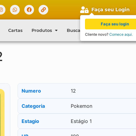
Faça seu Login
Faça seu login
Cartas
Produtos
Buscar Cartas
Blog
Con
Cliente novo?
Comece aqui.
2
Numero
12
Categoria
Pokemon
Estagio
Estágio 1