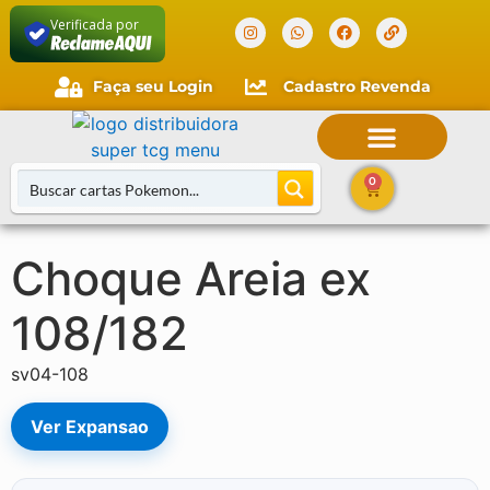
Verificada por
Faça seu Login
Cadastro Revenda
Faça seu login
Cliente novo?
Comece aqui.
0
Choque Areia ex
Buscar Cartas
108/182
sv04-108
Ver Expansao