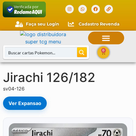
Verificada por
Faça seu Login
Cadastro Revenda
Faça seu login
Cliente novo?
Comece aqui.
0
Jirachi 126/182
Buscar Cartas
sv04-126
Ver Expansao