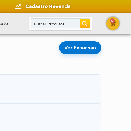
Cadastro Revenda
0
tato
Ver Expansao