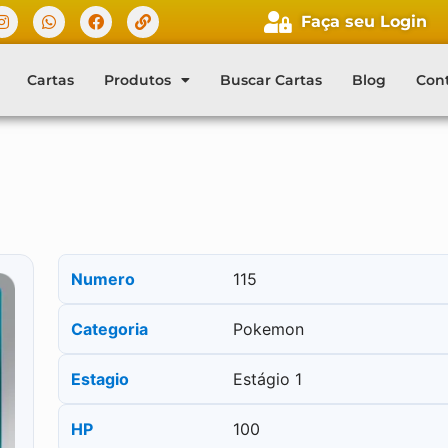
Faça seu Login
Cartas
Produtos
Buscar Cartas
Blog
Con
Numero
115
Categoria
Pokemon
Estagio
Estágio 1
HP
100