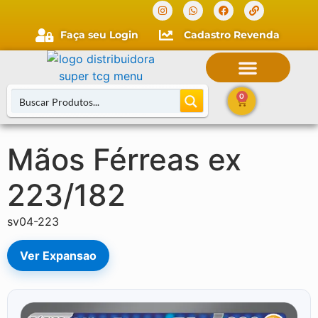
Faça seu Login
Cadastro Revenda
0
Mãos Férreas ex
Buscar Cartas
223/182
sv04-223
Ver Expansao