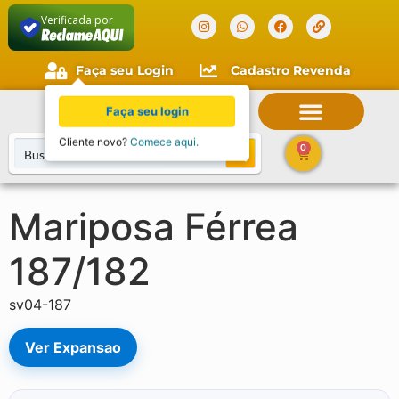
Verificada por
Faça seu Login
Cadastro Revenda
Faça seu login
Cliente novo?
Comece aqui.
0
Mariposa Férrea
187/182
sv04-187
Ver Expansao