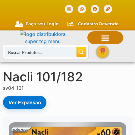
Verificada por
Faça seu Login
Cadastro Revenda
0
Nacli 101/182
Buscar Cartas
sv04-101
Ver Expansao