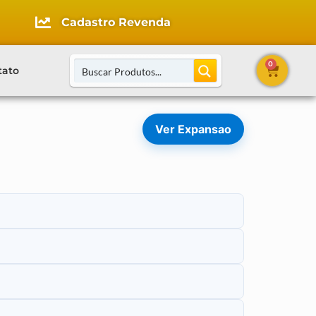
Cadastro Revenda
0
tato
Ver Expansao