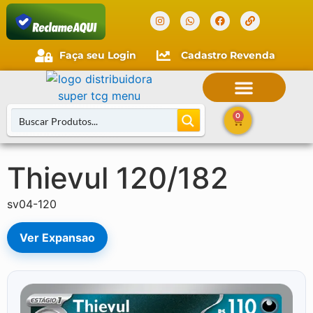
Verificada por
Faça seu Login
Cadastro Revenda
0
Thievul 120/182
Buscar Cartas
sv04-120
Ver Expansao