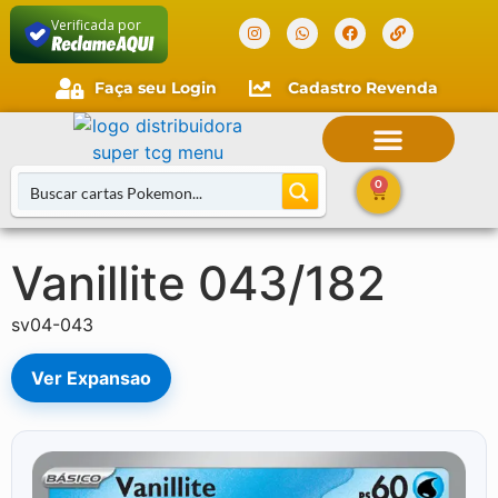
Verificada por
Faça seu Login
Cadastro Revenda
Faça seu login
Cliente novo?
Comece aqui.
0
Vanillite 043/182
Buscar Cartas
sv04-043
Ver Expansao