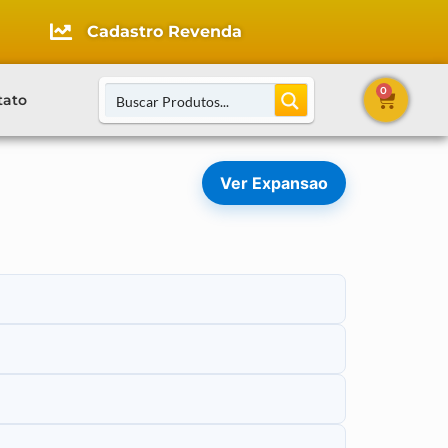
Cadastro Revenda
0
tato
Ver Expansao