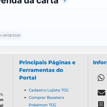
venda da carta
?
em 06/08/2026
Principais Páginas e
Info
Ferramentas do
Portal
Cadastro Lojista TCG
s,
Comprar Boosters
on
Pokémon TCG
al