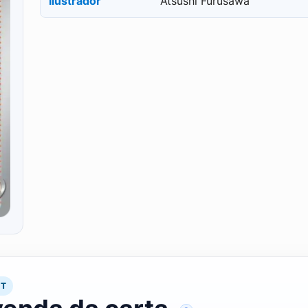
Ilustrador
Atsushi Furusawa
RT