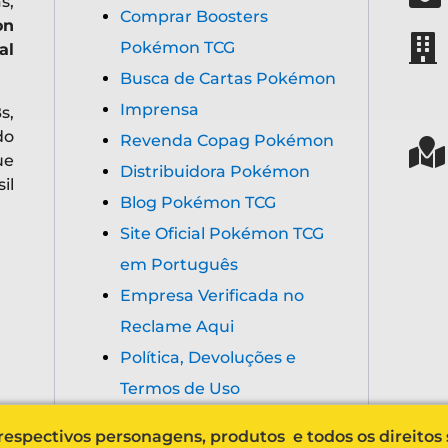
s,
Comprar Boosters
on
Pokémon TCG
al
Busca de Cartas Pokémon
Imprensa
s,
do
Revenda Copag Pokémon
ue
Distribuidora Pokémon
il
Blog Pokémon TCG
Site Oficial Pokémon TCG
em Português
Empresa Verificada no
Reclame Aqui
Política, Devoluções e
Termos de Uso
espectivos personagens, produtos e todos os direitos