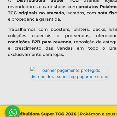
A
Distribuidora Super TCG
atende lojista
revendedores e card shops com
produtos Pokém
TCG originais no atacado
, lacrados, com
nota fisc
e procedência garantida.
Trabalhamos com boosters, blisters, decks, ETB
coleções especiais e pré-vendas, oferecen
condições B2B para revenda
, reposição de estoq
e crescimento das vendas em todo o Bras
exclusivamente para lojas.
Distribuidora Super TCG 2026
| Pokémon e seus r