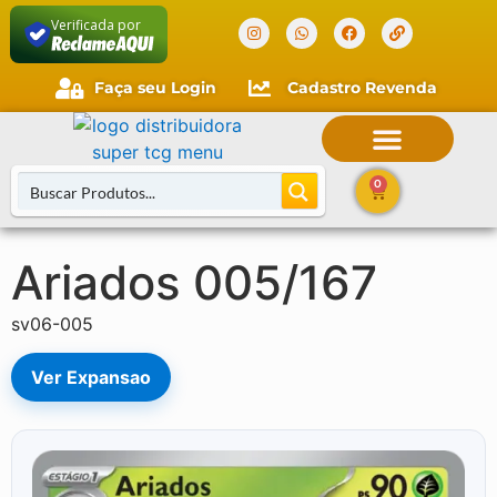
Verificada por
Faça seu Login
Cadastro Revenda
0
Ariados 005/167
Buscar Cartas
sv06-005
Ver Expansao