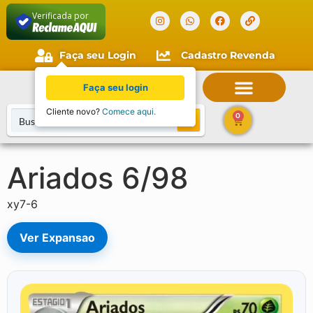
Verificada por
Faça seu Login
Cadastro Revenda
Faça seu login
Cliente novo?
Comece aqui.
0
Ariados 6/98
xy7-6
Ver Expansao