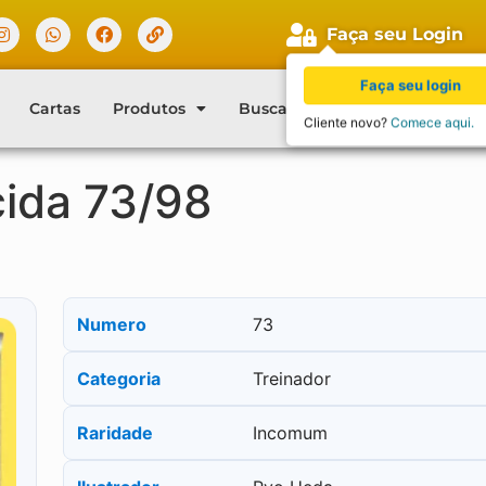
Faça seu Login
Faça seu login
Cartas
Produtos
Buscar Cartas
Blog
Con
Cliente novo?
Comece aqui.
ida 73/98
Numero
73
Categoria
Treinador
Raridade
Incomum