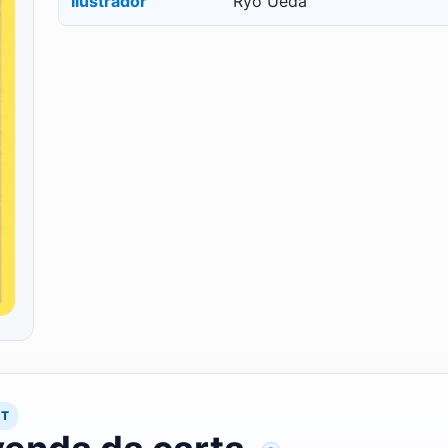
Ilustrador
Ryo Ueda
RT