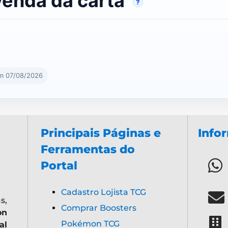
venda da carta
?
em 07/08/2026
Principais Páginas e
Info
Ferramentas do
Portal
Cadastro Lojista TCG
s,
Comprar Boosters
on
Pokémon TCG
al