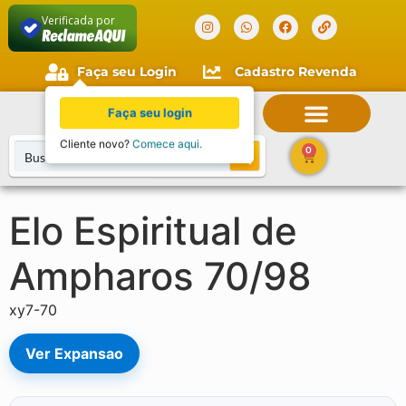
Verificada por
Faça seu Login
Cadastro Revenda
Faça seu login
Cliente novo?
Comece aqui.
0
Elo Espiritual de
Ampharos 70/98
xy7-70
Ver Expansao