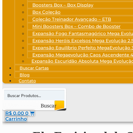
Boosters Box – Box Display
Box Coleção
Coleção Treinador Avançado – ETB
Mini Boosters Box – Combo de Booster
Expansão Fogo Fantasmagórico Mega Evolu
Expansão Heróis Excelsos Mega Evolução 2.
Expansão Equilíbrio Perfeito MegaEvolução 
Expansão Megaevolução Caos Ascendente 4
Expansão Escuridão Absoluta Mega Evolução
Buscar Cartas
Blog
Contato
Buscar
R$
0,00
0
Produtos
Carrinho