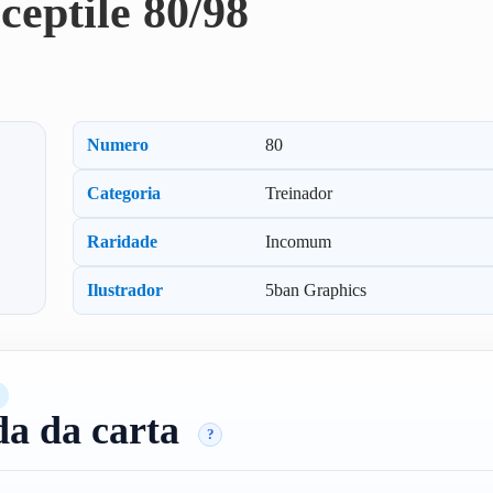
ceptile 80/98
Numero
80
Categoria
Treinador
Raridade
Incomum
Ilustrador
5ban Graphics
da da carta
?