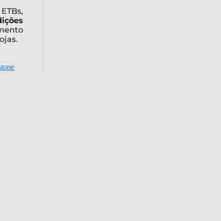
ETBs,
dições
imento
ojas.