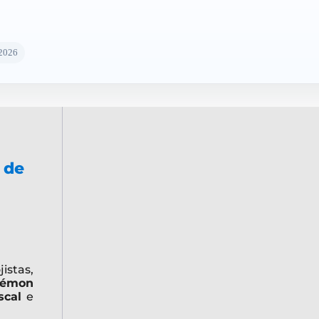
/2026
 de
stas,
kémon
scal
e