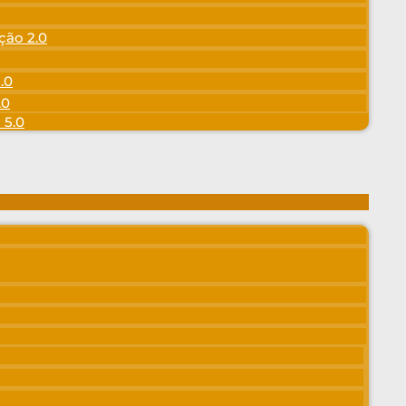
ção 2.0
.0
.0
 5.0