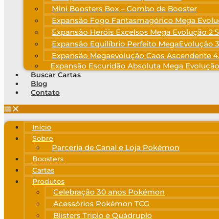
Mini Boosters Box – Combo de Booster
Expansão Fogo Fantasmagórico Mega Evolu
Expansão Heróis Excelsos Mega Evolução 2.5
Expansão Equilíbrio Perfeito MegaEvolução 3
Expansão Megaevolução Caos Ascendente 4
Expansão Escuridão Absoluta Mega Evolução
Buscar Cartas
Blog
Contato
Início
Sobre
Parceria de Canal e Loja Pokémon
Boosters
Cartas
Produtos
Celebração 30 anos Pokémon
Acessórios Pokémon TCG
Blisters Triplo e Quádruplo