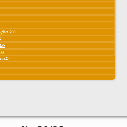
ção 2.0
5
3.0
.0
 5.0