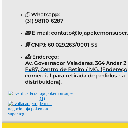
Whatsapp:
(31) 98110-6287
E-mail: contato@lojapokemonsuper
CNPJ: 60.029.263/0001-55
Endereço:
Av. Governador Valadares, 364 Andar 2 
Ev87, Centro de Betim / MG. (Endereço
comercial para retirada de pedidos na
distribuidora).