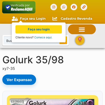
Verificada por
Faça seu Login
Cadastro Revenda
Faça seu login
Cliente novo?
Comece aqui.
0
Golurk 35/98
xy7-35
Ver Expansao