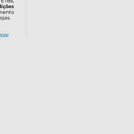
ETBs,
dições
imento
ojas.