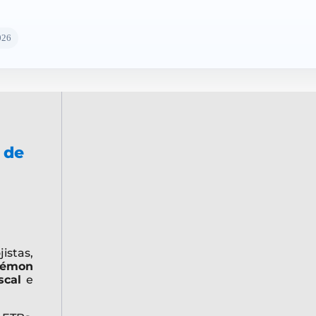
026
 de
stas,
kémon
scal
e