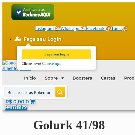
Ir
Verificada por
para
o
conteúdo
Instagram
Whatsapp
Facebook
Link
Faça seu Login
Cadastro Revenda
Faça seu login
Cliente novo?
Comece aqui.
Início
Sobre
Boosters
Cartas
Prod
R$
0,00
0
Carrinho
Golurk 41/98