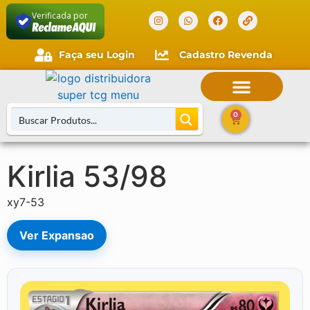
Verificada por
Faça seu Login
Cadastro Revenda
0
Kirlia 53/98
Buscar Cartas
xy7-53
Ver Expansao