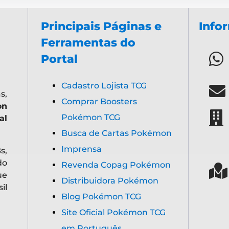
Principais Páginas e
Info
Ferramentas do
Portal
Cadastro Lojista TCG
s,
Comprar Boosters
on
Pokémon TCG
al
Busca de Cartas Pokémon
Imprensa
s,
do
Revenda Copag Pokémon
ue
Distribuidora Pokémon
il
Blog Pokémon TCG
Site Oficial Pokémon TCG
em Português