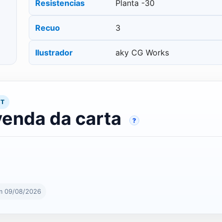
Resistencias
Planta -30
Recuo
3
Ilustrador
aky CG Works
RT
venda da carta
?
m 09/08/2026