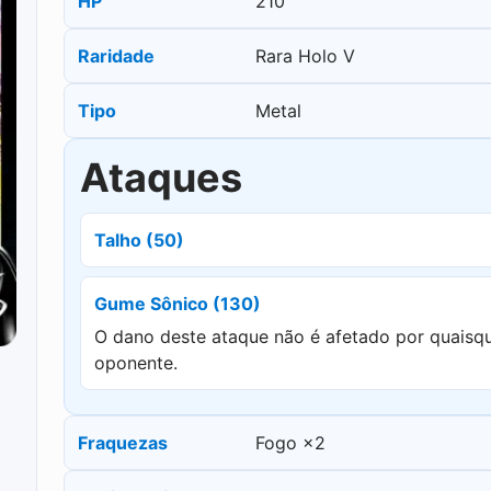
HP
210
Raridade
Rara Holo V
Tipo
Metal
Ataques
Talho (50)
Gume Sônico (130)
O dano deste ataque não é afetado por quaisq
oponente.
Fraquezas
Fogo ×2