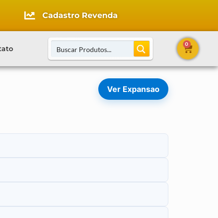
Cadastro Revenda
0
tato
Ver Expansao