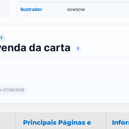
Ilustrador
sowsow
RT
venda da carta
?
em 07/08/2026
Principais Páginas e
Info