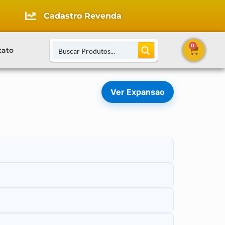
Cadastro Revenda
0
tato
Ver Expansao