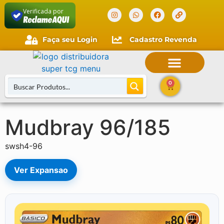
Verificada por
Faça seu Login
Cadastro Revenda
0
Mudbray 96/185
Buscar Cartas
swsh4-96
Ver Expansao