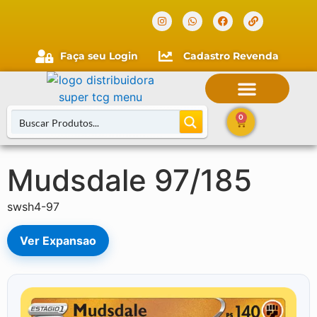
Verificada por
Faça seu Login
Cadastro Revenda
0
Mudsdale 97/185
Buscar Cartas
swsh4-97
Ver Expansao