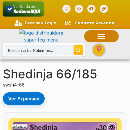
Verificada por
Faça seu Login
Cadastro Revenda
0
Shedinja 66/185
Buscar Cartas
swsh4-66
Ver Expansao