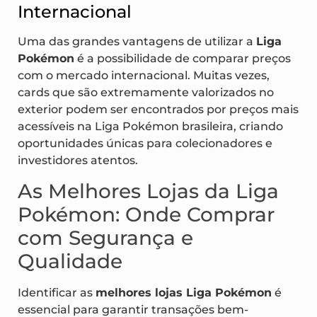
Internacional
Uma das grandes vantagens de utilizar a
Liga
Pokémon
é a possibilidade de comparar preços
com o mercado internacional. Muitas vezes,
cards que são extremamente valorizados no
exterior podem ser encontrados por preços mais
acessíveis na Liga Pokémon brasileira, criando
oportunidades únicas para colecionadores e
investidores atentos.
As Melhores Lojas da Liga
Pokémon: Onde Comprar
com Segurança e
Qualidade
Identificar as
melhores lojas Liga Pokémon
é
essencial para garantir transações bem-