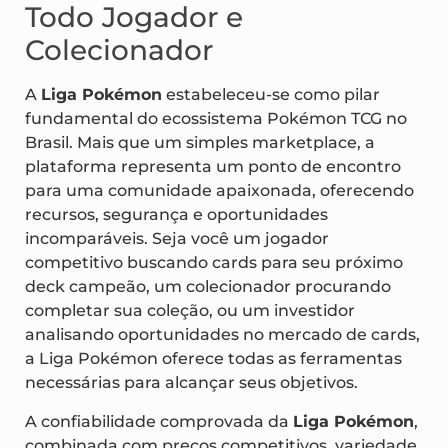
Todo Jogador e
Colecionador
A
Liga Pokémon
estabeleceu-se como pilar
fundamental do ecossistema Pokémon TCG no
Brasil. Mais que um simples marketplace, a
plataforma representa um ponto de encontro
para uma comunidade apaixonada, oferecendo
recursos, segurança e oportunidades
incomparáveis. Seja você um jogador
competitivo buscando cards para seu próximo
deck campeão, um colecionador procurando
completar sua coleção, ou um investidor
analisando oportunidades no mercado de cards,
a Liga Pokémon oferece todas as ferramentas
necessárias para alcançar seus objetivos.
A confiabilidade comprovada da
Liga Pokémon
,
combinada com preços competitivos, variedade