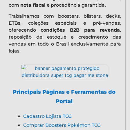
com
nota fiscal
e procedência garantida.
Trabalhamos com boosters, blisters, decks,
ETBs, coleções especiais e pré-vendas,
oferecendo
condições B2B para revenda
,
reposição de estoque e crescimento das
vendas em todo o Brasil exclusivamente para
lojas.
Principais Páginas e Ferramentas do
Portal
Cadastro Lojista TCG
Comprar Boosters Pokémon TCG