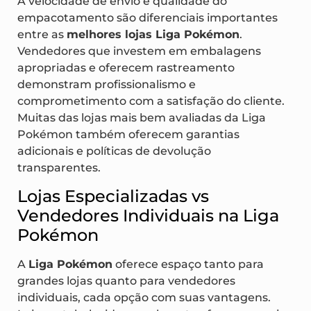
A velocidade de envio e qualidade do
empacotamento são diferenciais importantes
entre as
melhores lojas Liga Pokémon
.
Vendedores que investem em embalagens
apropriadas e oferecem rastreamento
demonstram profissionalismo e
comprometimento com a satisfação do cliente.
Muitas das lojas mais bem avaliadas da Liga
Pokémon também oferecem garantias
adicionais e políticas de devolução
transparentes.
Lojas Especializadas vs
Vendedores Individuais na Liga
Pokémon
A
Liga Pokémon
oferece espaço tanto para
grandes lojas quanto para vendedores
individuais, cada opção com suas vantagens.