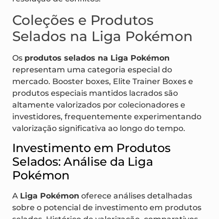
Coleções e Produtos
Selados na Liga Pokémon
Os
produtos selados na Liga Pokémon
representam uma categoria especial do
mercado. Booster boxes, Elite Trainer Boxes e
produtos especiais mantidos lacrados são
altamente valorizados por colecionadores e
investidores, frequentemente experimentando
valorização significativa ao longo do tempo.
Investimento em Produtos
Selados: Análise da Liga
Pokémon
A
Liga Pokémon
oferece análises detalhadas
sobre o potencial de investimento em produtos