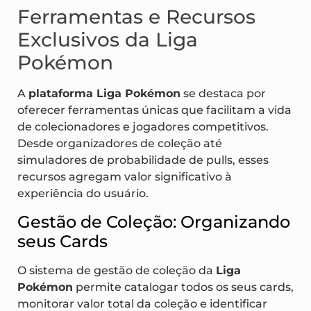
Ferramentas e Recursos
Exclusivos da Liga
Pokémon
A
plataforma Liga Pokémon
se destaca por
oferecer ferramentas únicas que facilitam a vida
de colecionadores e jogadores competitivos.
Desde organizadores de coleção até
simuladores de probabilidade de pulls, esses
recursos agregam valor significativo à
experiência do usuário.
Gestão de Coleção: Organizando
seus Cards
O sistema de gestão de coleção da
Liga
Pokémon
permite catalogar todos os seus cards,
monitorar valor total da coleção e identificar