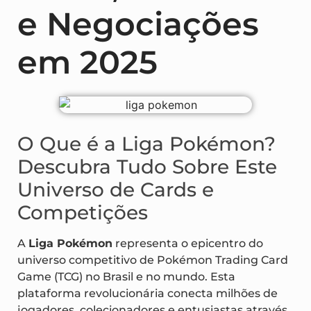
e Negociações
em 2025
O Que é a Liga Pokémon?
Descubra Tudo Sobre Este
Universo de Cards e
Competições
A
Liga Pokémon
representa o epicentro do
universo competitivo de Pokémon Trading Card
Game (TCG) no Brasil e no mundo. Esta
plataforma revolucionária conecta milhões de
jogadores, colecionadores e entusiastas através