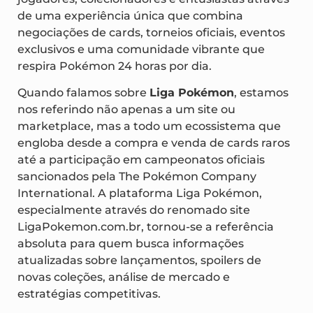
de uma experiência única que combina
negociações de cards, torneios oficiais, eventos
exclusivos e uma comunidade vibrante que
respira Pokémon 24 horas por dia.
Quando falamos sobre
Liga Pokémon
, estamos
nos referindo não apenas a um site ou
marketplace, mas a todo um ecossistema que
engloba desde a compra e venda de cards raros
até a participação em campeonatos oficiais
sancionados pela The Pokémon Company
International. A plataforma Liga Pokémon,
especialmente através do renomado site
LigaPokemon.com.br, tornou-se a referência
absoluta para quem busca informações
atualizadas sobre lançamentos, spoilers de
novas coleções, análise de mercado e
estratégias competitivas.