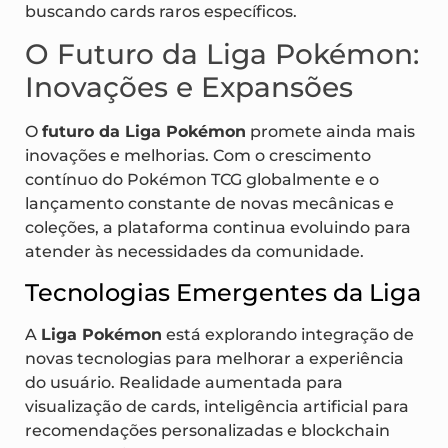
buscando cards raros específicos.
O Futuro da Liga Pokémon:
Inovações e Expansões
O
futuro da Liga Pokémon
promete ainda mais
inovações e melhorias. Com o crescimento
contínuo do Pokémon TCG globalmente e o
lançamento constante de novas mecânicas e
coleções, a plataforma continua evoluindo para
atender às necessidades da comunidade.
Tecnologias Emergentes da Liga
A
Liga Pokémon
está explorando integração de
novas tecnologias para melhorar a experiência
do usuário. Realidade aumentada para
visualização de cards, inteligência artificial para
recomendações personalizadas e blockchain