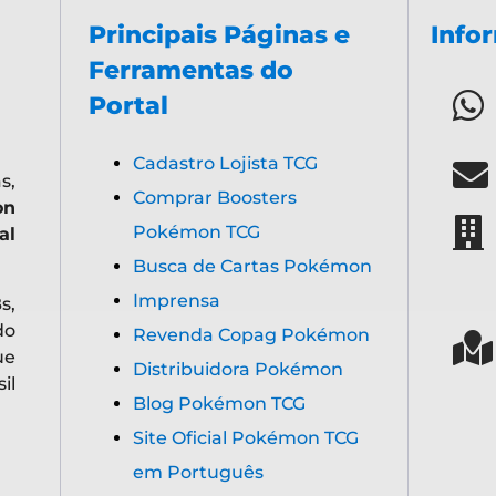
Principais Páginas e
Info
Ferramentas do
Portal
Cadastro Lojista TCG
s,
Comprar Boosters
on
Pokémon TCG
al
Busca de Cartas Pokémon
Imprensa
s,
do
Revenda Copag Pokémon
ue
Distribuidora Pokémon
il
Blog Pokémon TCG
Site Oficial Pokémon TCG
em Português