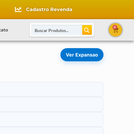
Cadastro Revenda
0
tato
Ver Expansao