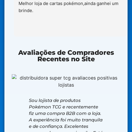
Melhor loja de cartas pokémon,ainda ganhei um 
brinde.
Avaliações de Compradores
Recentes no Site
Sou lojista de produtos
Loja exce
Pokémon TCG e recentemente
produto d
fiz uma compra B2B com a loja.
Fantasmag
A experiência foi muito tranquila
ele chego
e de confiança. Excelentes
estreia of