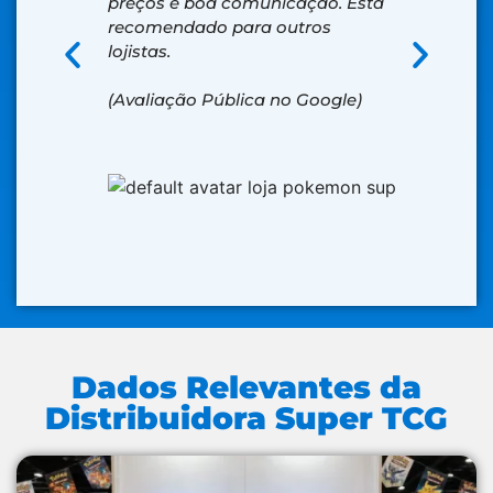
preços e boa comunicação. Está
barato e c
recomendado para outros
lojistas.
(Avaliação Pública no Google)
Dados Relevantes da
Distribuidora Super TCG