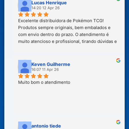
Lucas Henrique
14:20 12 Apr 26
Excelente distribuidora de Pokémon TCG! 
Produtos sempre originais, bem embalados e 
com envio dentro do prazo. O atendimento é 
muito atencioso e profissional, tirando dúvidas e 
garantindo uma ótima experiência do início ao 
fim. Recomendo fortemente para lojistas que 
buscam confiança, qualidade e pontualidade.
Keven Guilherme
16:07 11 Apr 26
Muito bom o atendimento
antonio tiede