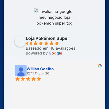
Loja Pokémon Super
4.9
Baseado em 48 avaliações
powered by
G
o
o
g
l
e
Willian Coelho
12:11 11 Jun 26