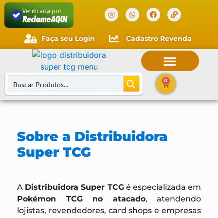
Verificada por
Faça seu Login
Cadastro Revenda
0
Buscar Cartas
Sobre a Distribuidora
Super TCG
A
Distribuidora Super TCG
é especializada em
Pokémon TCG no atacado
, atendendo
lojistas, revendedores, card shops e empresas