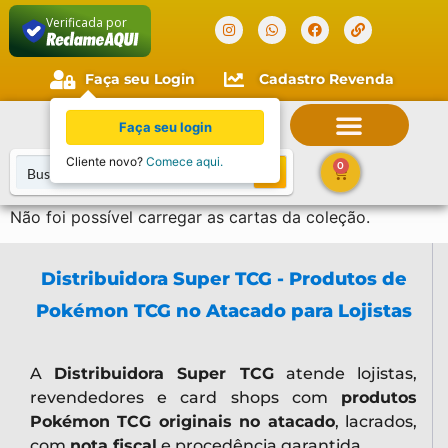
Verificada por
Faça seu Login
Cadastro Revenda
Faça seu login
Cliente novo?
Comece aqui.
0
Não foi possível carregar as cartas da coleção.
Distribuidora Super TCG - Produtos de
Pokémon TCG no Atacado para Lojistas
A
Distribuidora Super TCG
atende lojistas,
revendedores e card shops com
produtos
Pokémon TCG originais no atacado
, lacrados,
com
nota fiscal
e procedência garantida.