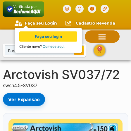
Verificada por
Faça seu Login
Cadastro Revenda
Faça seu login
Cliente novo?
Comece aqui.
0
Arctovish SV037/72
swsh4.5-SV037
Ver Expansao