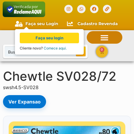
Verificada por
Faça seu Login
Cadastro Revenda
Faça seu login
Cliente novo?
Comece aqui.
0
Chewtle SV028/72
swsh4.5-SV028
Ver Expansao