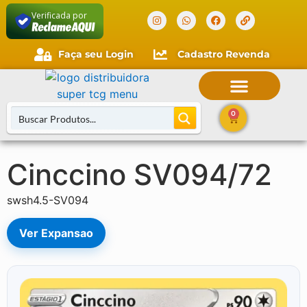
Verificada por
Faça seu Login
Cadastro Revenda
0
Cinccino SV094/72
Buscar Cartas
swsh4.5-SV094
Ver Expansao