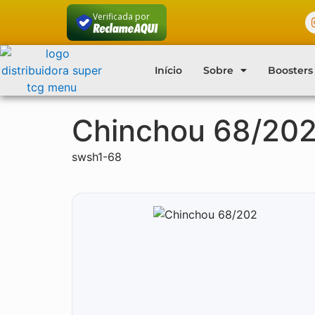
Verificada por
Início
Sobre
Boosters
Chinchou 68/20
swsh1-68