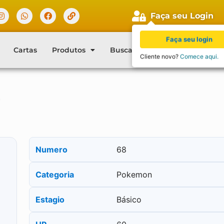
Faça seu Login
Faça seu login
Cartas
Produtos
Buscar Cartas
Blog
Con
Cliente novo?
Comece aqui.
2
Numero
68
Categoria
Pokemon
Estagio
Básico