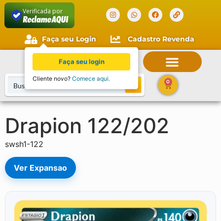
Verificada por
Faça seu Login
Cadastro Revenda
Faça seu login
Cliente novo?
Comece aqui.
0
Drapion 122/202
swsh1-122
Ver Expansao