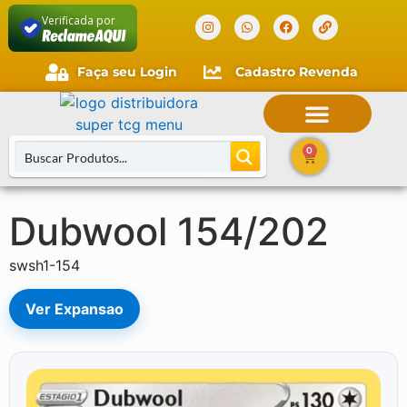
Verificada por
Faça seu Login
Cadastro Revenda
0
Dubwool 154/202
Buscar Cartas
swsh1-154
Ver Expansao