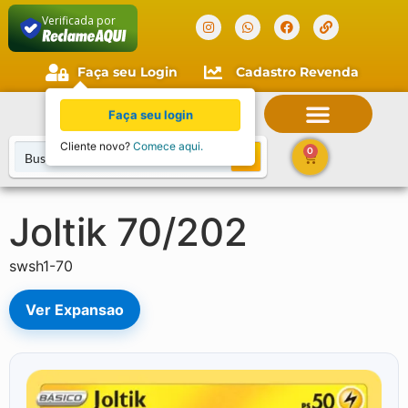
Verificada por
Faça seu Login
Cadastro Revenda
Faça seu login
Cliente novo?
Comece aqui.
0
Joltik 70/202
swsh1-70
Ver Expansao