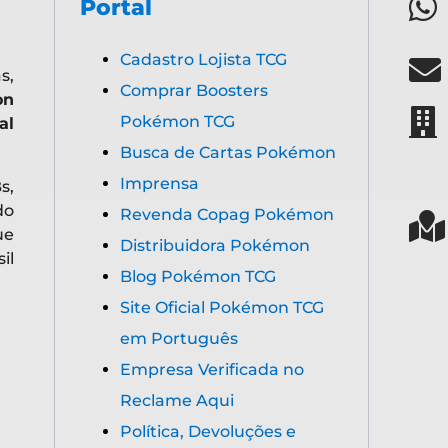
Portal
Cadastro Lojista TCG
s,
Comprar Boosters
on
Pokémon TCG
al
Busca de Cartas Pokémon
Imprensa
s,
do
Revenda Copag Pokémon
ue
Distribuidora Pokémon
il
Blog Pokémon TCG
Site Oficial Pokémon TCG
em Português
Empresa Verificada no
Reclame Aqui
Política, Devoluções e