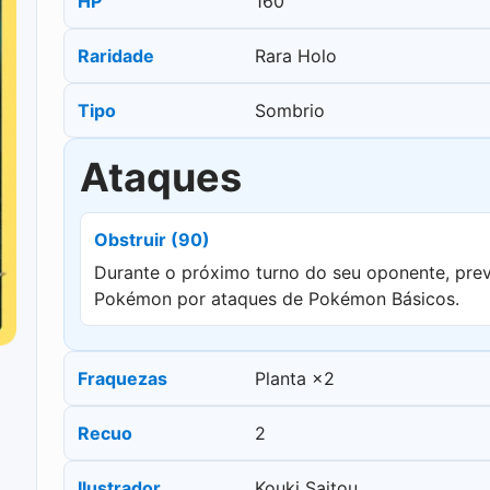
HP
160
Raridade
Rara Holo
Tipo
Sombrio
Ataques
Obstruir (90)
Durante o próximo turno do seu oponente, pre
Pokémon por ataques de Pokémon Básicos.
Fraquezas
Planta ×2
Recuo
2
Ilustrador
Kouki Saitou