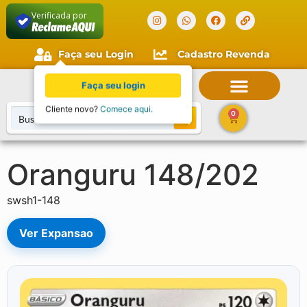
Verificada por
Faça seu Login
Cadastro Revenda
Faça seu login
Cliente novo?
Comece aqui.
0
Oranguru 148/202
swsh1-148
Ver Expansao