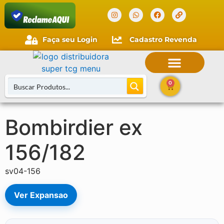
Verificada por
Faça seu Login
Cadastro Revenda
0
Bombirdier ex
Buscar Cartas
156/182
sv04-156
Ver Expansao