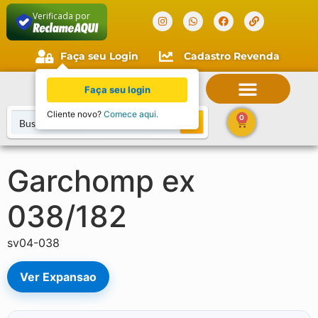
Verificada por
Faça seu Login
Cadastro Revenda
Faça seu login
Cliente novo?
Comece aqui.
0
Garchomp ex
038/182
sv04-038
Ver Expansao