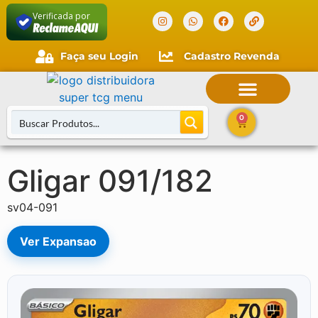
Verificada por
Faça seu Login
Cadastro Revenda
0
Gligar 091/182
Buscar Cartas
sv04-091
Ver Expansao