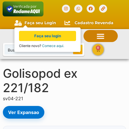
Verificada por
Faça seu Login
Cadastro Revenda
Faça seu login
Cliente novo?
Comece aqui.
0
Golisopod ex
221/182
sv04-221
Ver Expansao