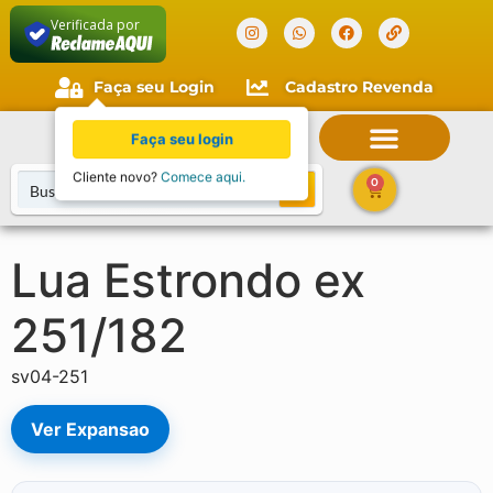
Verificada por
Faça seu Login
Cadastro Revenda
Faça seu login
Cliente novo?
Comece aqui.
0
Lua Estrondo ex
251/182
sv04-251
Ver Expansao