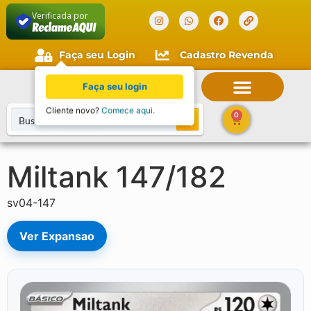
Verificada por
Faça seu Login
Cadastro Revenda
Faça seu login
Cliente novo?
Comece aqui.
0
Miltank 147/182
sv04-147
Ver Expansao