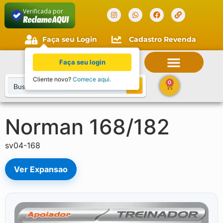
Verificada por
Faça seu Login
Cadastro Revenda
Faça seu login
Cliente novo?
Comece aqui.
0
Norman 168/182
sv04-168
Ver Expansao