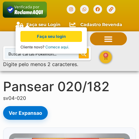
Verificada por
Faça seu Login
Cadastro Revenda
Faça seu login
Cliente novo?
Comece aqui.
0
Digite pelo menos 2 caracteres.
Pansear 020/182
sv04-020
Ver Expansao