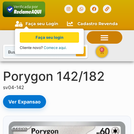
Verificada por
Faça seu Login
Cadastro Revenda
Faça seu login
Cliente novo?
Comece aqui.
0
Porygon 142/182
sv04-142
Ver Expansao